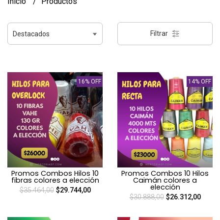
Inicio
Productos
Filtrar
16% OFF
14% OFF
Promos Combos Hilos 10
Promos Combos 10 Hilos
fibras colores a elección
Caimán colores a
elección
$35.464,00
$29.744,00
$30.888,00
$26.312,00