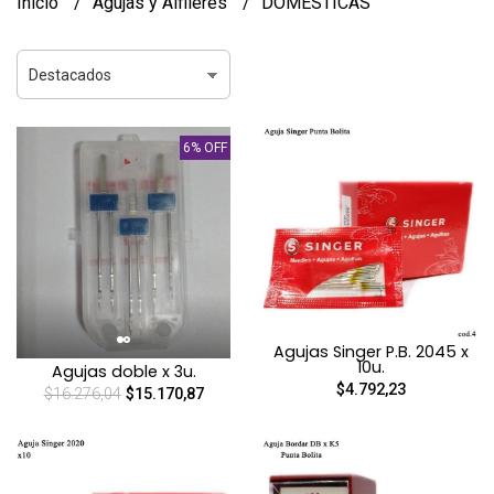
Inicio
Agujas y Alfileres
DOMESTICAS
6% OFF
Agujas Singer P.B. 2045 x
10u.
Agujas doble x 3u.
$4.792,23
$16.276,04
$15.170,87