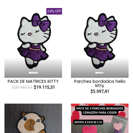
24% OFF
PACK DE MATRICES KITTY
Parches bordados hello
kitty
$25.487,07
$19.115,31
$5.097,41