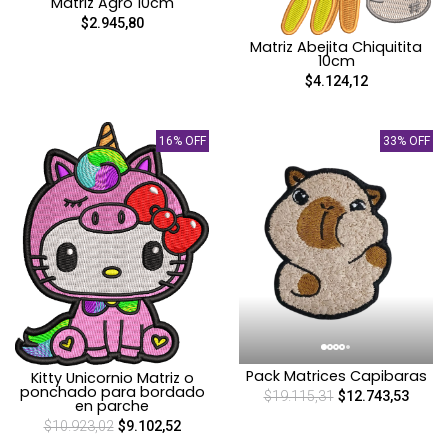
Matriz Agro 10cm
$2.945,80
Matriz Abejita Chiquitita
10cm
$4.124,12
16% OFF
33% OFF
Pack Matrices Capibaras
Kitty Unicornio Matriz o
ponchado para bordado
$19.115,31
$12.743,53
en parche
$10.923,02
$9.102,52