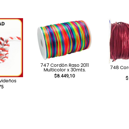
747 Cordón Raso 2011
748 Cord
Multicolor x 30mts.
$8.449,10
$
videños
75