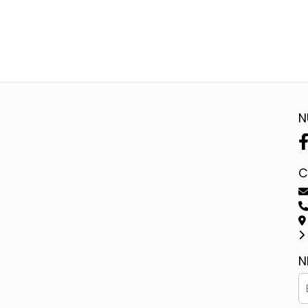
N
C
N