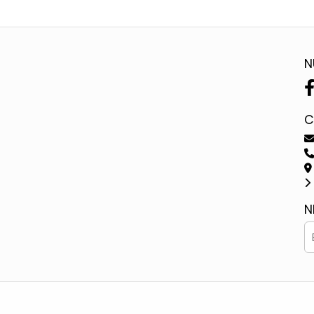
N
C
N