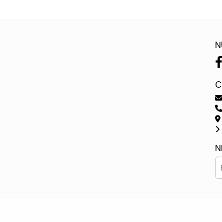
N
C
N