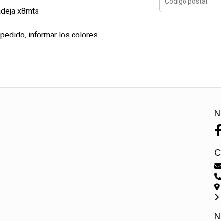
adeja x8mts
 pedido, informar los colores
N
C
N