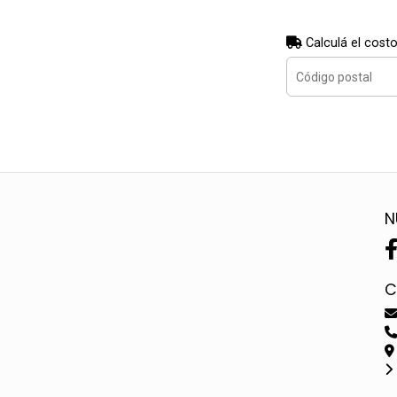
Calculá el costo
N
C