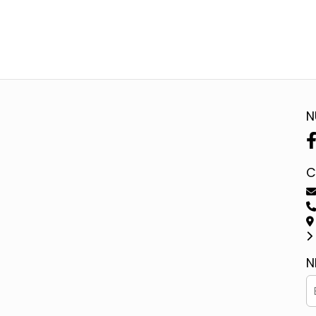
N
C
N