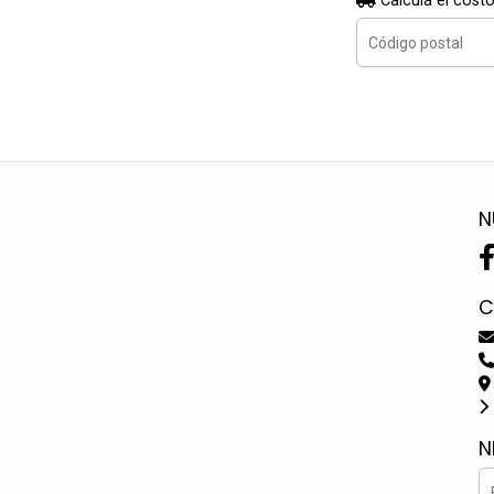
Calculá el costo
N
C
N