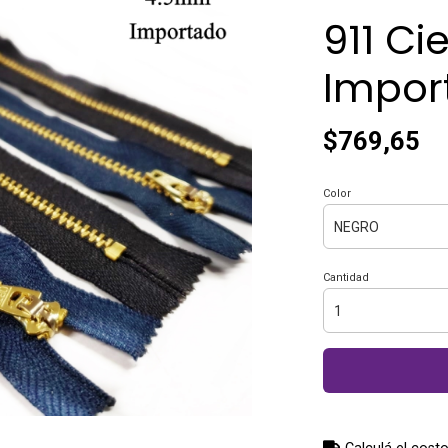
911 Ci
Impor
$769,65
Color
Cantidad