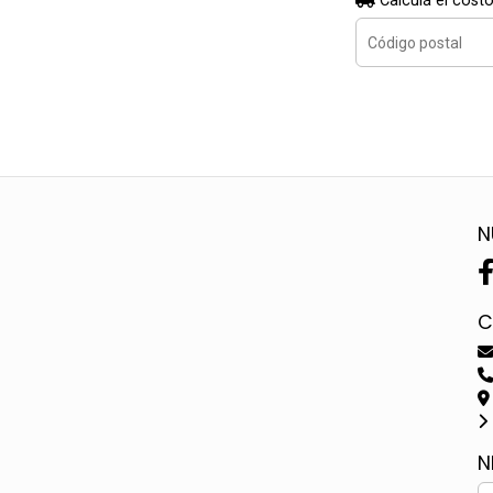
Calculá el costo
N
C
N