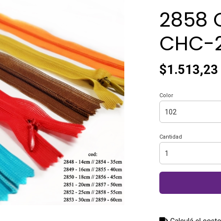
2858 C
CHC-2
$1.513,23
Color
Cantidad