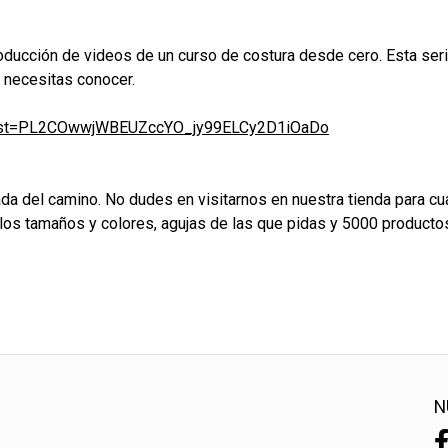
eproducción de videos de un curso de costura desde cero. Esta s
 necesitas conocer.
list=PL2COwwjWBEUZccYO_jy99ELCy2D1iOaDo
ada del camino. No dudes en visitarnos en nuestra tienda para 
os los tamaños y colores, agujas de las que pidas y 5000 produ
N