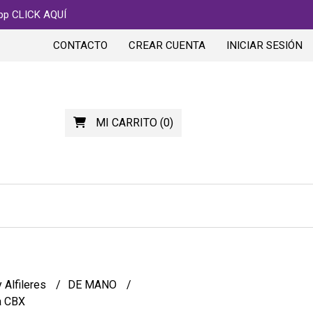
app CLICK AQUÍ
CONTACTO
CREAR CUENTA
INICIAR SESIÓN
MI CARRITO
(
0
)
 Alfileres
DE MANO
a CBX