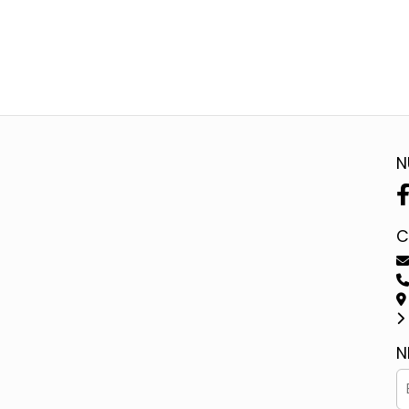
N
C
N