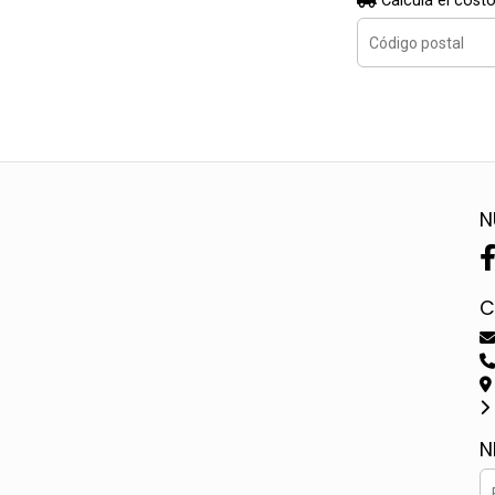
Calculá el costo
N
C
N