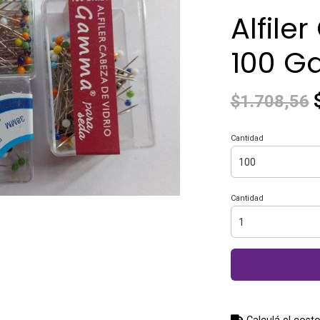
Alfile
100 
$
$1.708,56
Cantidad
Cantidad